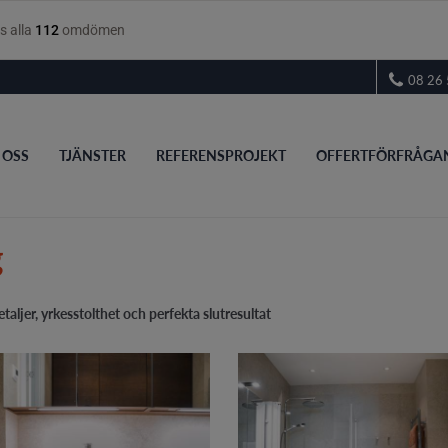
08 26 
 OSS
TJÄNSTER
REFERENSPROJEKT
OFFERTFÖRFRÅGA
g
ljer, yrkesstolthet och perfekta slutresultat