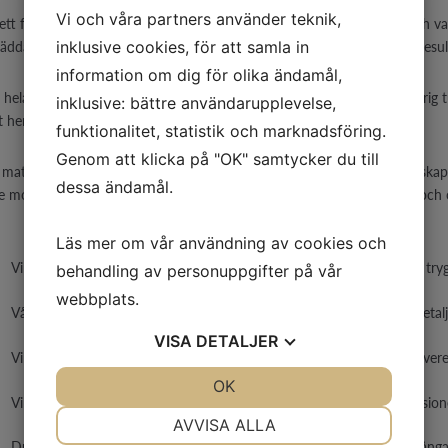
Vi och våra partners använder teknik,
ett funktionellt utrymme – det är en plats för avkoppling, komfort och v
inklusive cookies, för att samla in
äddarsydda renoveringslösningar där varje detalj räknas, och där slutresult
information om dig för olika ändamål,
la vårt arbete – från första skiss till sista fog. Det innebär att vi aldrig 
inklusive: bättre användarupplevelse,
t hem.
funktionalitet, statistik och marknadsföring.
Genom att klicka på "OK" samtycker du till
aterialval, modern design och smarta lösningar. Oavsett om du vill skapa e
dessa ändamål.
je moment – från planering till färdigställande – utförs med precision och
Läs mer om vår användning av cookies och
Vi arbetar med totalentreprenad – du får en smidig process och ett tryg
behandling av personuppgifter på vår
webbplats.
Våra hantverkare är certifierade och erfarna, med öga för de små detalj
VISA
DETALJER
Vi genomsyras av yrkesstolthet – vi brinner för vårt hantverk och levere
JA
NEJ
OK
JA
NEJ
Vi lägger stor vikt vid kommunikation, tydliga tidsplaner och professio
NÖDVÄNDIG
INSTÄLLNINGAR
AVVISA ALLA
Du får ett badrum som håller – både estetiskt och tekniskt – för många