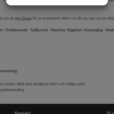
JA
NEJ
JA
NEJ
MARKNADSFÖRING
STATISTIK
ta oss på
Jrm Group
för en kostnadsfri offert och låt oss visa vad en ri
ert - Godkännande - Tydlig avtal - Planering -Byggstart -Genomgång - Besik
 renovering!
h jobbar alltid med detaljerad offert och tydliga avtal.
g, golvbehandling
Kontakt
Vi 