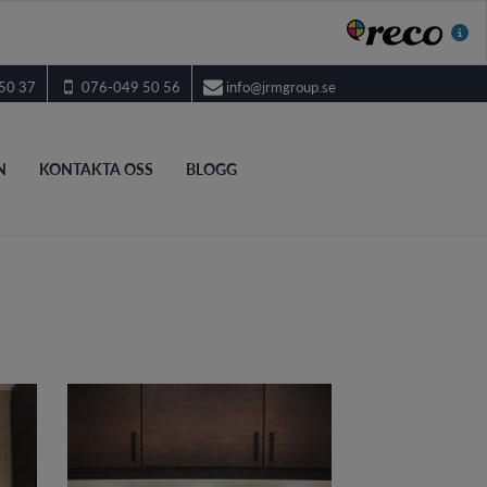
50 37
076-049 50 56
info@jrmgroup.se
N
KONTAKTA OSS
BLOGG