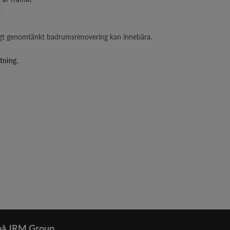
ktigt genomtänkt badrumsrenovering kan innebära.
tning.
på JRM Group