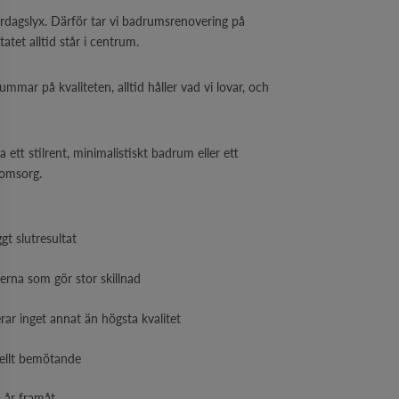
ardagslyx. Därför tar vi badrumsrenovering på
atet alltid står i centrum.
tummar på kvaliteten, alltid håller vad vi lovar, och
tt stilrent, minimalistiskt badrum eller ett
 omsorg.
gt slutresultat
erna som gör stor skillnad
rar inget annat än högsta kvalitet
nellt bemötande
 år framåt